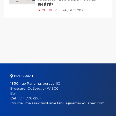
EN ÉTÉ?
STYLE DE VIE
|
24 juillet 2026
BROSSARD
1850, rue Panama, bureau 110
Brossard, Québec, J4W 3C6
Bur.:
Cell.:
514 770-2161
Courriel:
maissa-christianie.fabius@remax-quebec.com